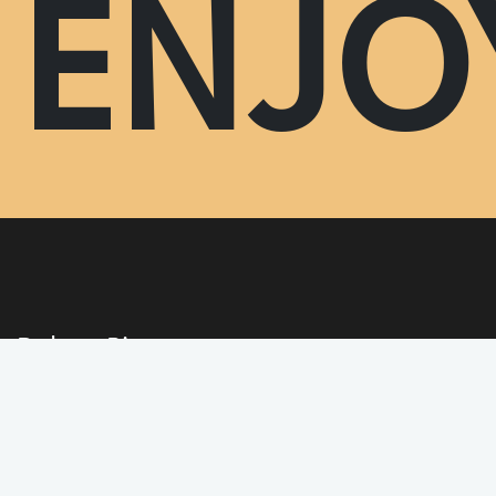
ENJO
Delons Pizza
Velkommen til Delons – din bedste takeaway i Horsens centrum for
frisklavet mad! Som et klassisk pizzeria & kebab-sted i Horsens midtby
siden 1997 specialiserer Delons sig i pizza Horsens med sprød bund og
friske toppings, hjemmelavede kebab ruller Horsens, grill-retter og den